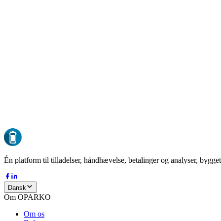
GDPR-kompatibel
Compliant by design
EU-hosting
Al data opbevares i EU
ISO 27001
Sikkerhed i enterprise-klasse
24/7 oppetid
Overvåget døgnet rundt
DK-37127485
Dansk virksomhed siden 2015
Én platform til tilladelser, håndhævelse, betalinger og analyser, bygget
Dansk
Om OPARKO
Om os