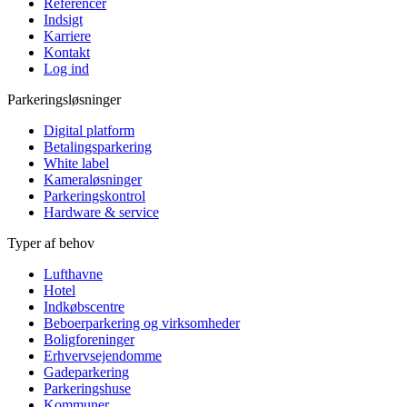
Referencer
Indsigt
Karriere
Kontakt
Log ind
Parkeringsløsninger
Digital platform
Betalingsparkering
White label
Kameraløsninger
Parkeringskontrol
Hardware & service
Typer af behov
Lufthavne
Hotel
Indkøbscentre
Beboerparkering og virksomheder
Boligforeninger
Erhvervsejendomme
Gadeparkering
Parkeringshuse
Kommuner