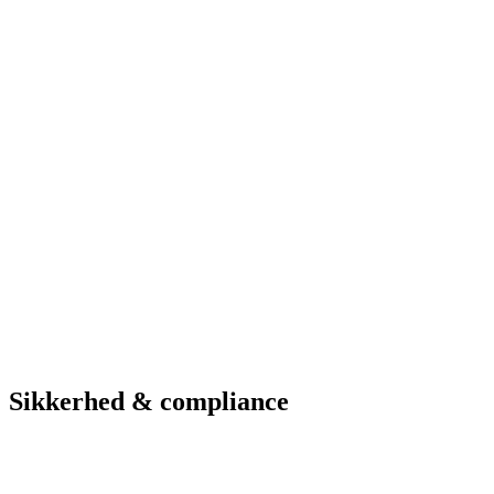
Vagt-app
ANPR-kameraer
Web-administration
Betalingsparkering
Hardware & service
Se parkeringsmuligheder
Hotel
Hotel Marselis
Aarhus
Løsninger i brug
Vagt-app
ANPR-kameraer
Web-administration
Betalingsparkering
Se parkeringsmuligheder
Sikkerhed & compliance