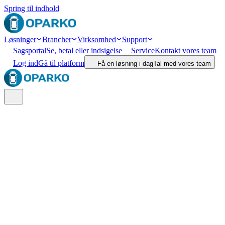
Spring til indhold
Løsninger
Brancher
Virksomhed
Support
Sagsportal
Se, betal eller indsigelse
Service
Kontakt vores team
Log ind
Gå til platform
Få en løsning i dag
Tal med vores team
Søg
Lokation
Type