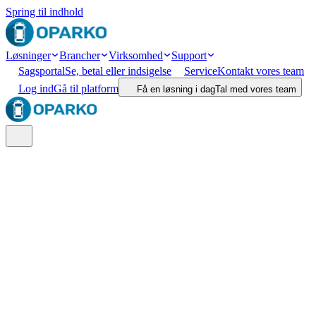
Spring til indhold
Løsninger
Brancher
Virksomhed
Support
Sagsportal
Se, betal eller indsigelse
Service
Kontakt vores team
Log ind
Gå til platform
Få en løsning i dag
Tal med vores team
Søg
Lokation