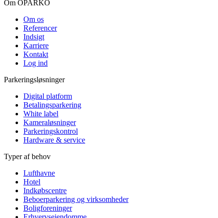
Om OPARKO
Om os
Referencer
Indsigt
Karriere
Kontakt
Log ind
Parkeringsløsninger
Digital platform
Betalingsparkering
White label
Kameraløsninger
Parkeringskontrol
Hardware & service
Typer af behov
Lufthavne
Hotel
Indkøbscentre
Beboerparkering og virksomheder
Boligforeninger
Erhvervsejendomme