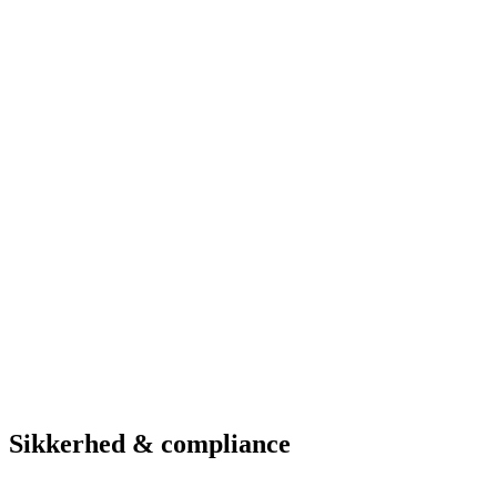
Løsninger i brug
Vagt-app
ANPR-kameraer
Web-administration
Betalingsparkering
Hardware & service
Se parkeringsmuligheder
Hotel
Hotel Marselis
Aarhus
Løsninger i brug
Vagt-app
ANPR-kameraer
Web-administration
Betalingsparkering
Se parkeringsmuligheder
Sikkerhed & compliance