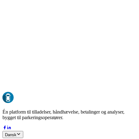
GDPR-kompatibel
Compliant by design
EU-hosting
Al data opbevares i EU
ISO 27001
Sikkerhed i enterprise-klasse
24/7 oppetid
Overvåget døgnet rundt
DK-37127485
Dansk virksomhed siden 2015
Én platform til tilladelser, håndhævelse, betalinger og analyser,
bygget til parkeringsoperatører.
Dansk