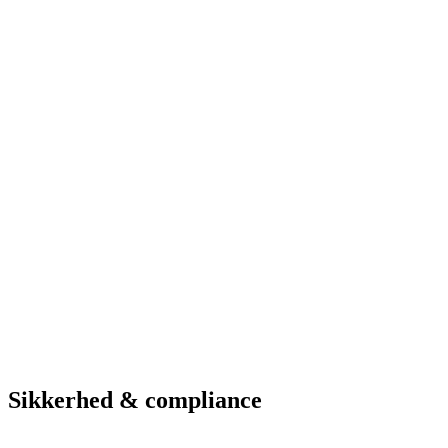
Løsninger i brug
Vagt-app
ANPR-kameraer
Web-administration
Betalingsparkering
Hardware & service
Se parkeringsmuligheder
Hotel
Hotel Marselis
Aarhus
Løsninger i brug
Vagt-app
ANPR-kameraer
Web-administration
Betalingsparkering
Se parkeringsmuligheder
Sikkerhed & compliance