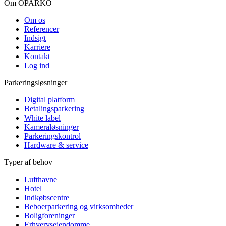
Om OPARKO
Om os
Referencer
Indsigt
Karriere
Kontakt
Log ind
Parkeringsløsninger
Digital platform
Betalingsparkering
White label
Kameraløsninger
Parkeringskontrol
Hardware & service
Typer af behov
Lufthavne
Hotel
Indkøbscentre
Beboerparkering og virksomheder
Boligforeninger
Erhvervsejendomme