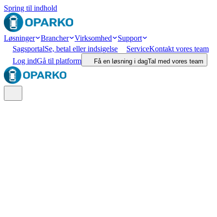
Spring til indhold
Løsninger
Brancher
Virksomhed
Support
Sagsportal
Se, betal eller indsigelse
Service
Kontakt vores team
Log ind
Gå til platform
Få en løsning i dag
Tal med vores team
Søg
Lokation