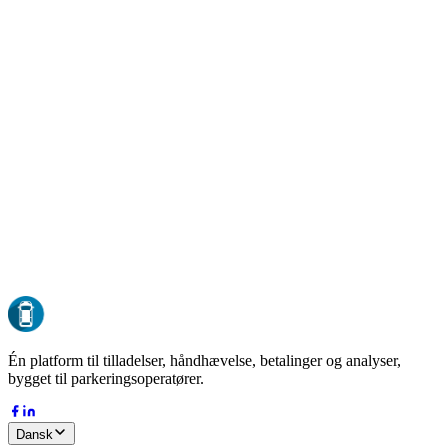
GDPR-kompatibel
Compliant by design
EU-hosting
Al data opbevares i EU
ISO 27001
Sikkerhed i enterprise-klasse
24/7 oppetid
Overvåget døgnet rundt
DK-37127485
Dansk virksomhed siden 2015
Én platform til tilladelser, håndhævelse, betalinger og analyser,
bygget til parkeringsoperatører.
Dansk