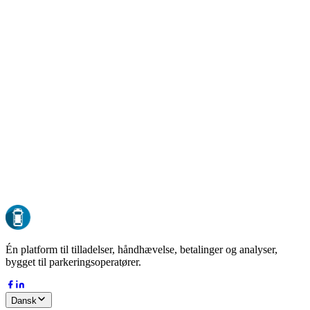
GDPR-kompatibel
Compliant by design
EU-hosting
Al data opbevares i EU
ISO 27001
Sikkerhed i enterprise-klasse
24/7 oppetid
Overvåget døgnet rundt
DK-37127485
Dansk virksomhed siden 2015
Én platform til tilladelser, håndhævelse, betalinger og analyser,
bygget til parkeringsoperatører.
Dansk