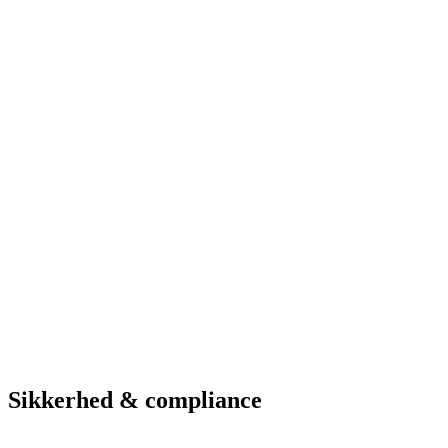
Løsninger i brug
Vagt-app
ANPR-kameraer
Web-administration
Betalingsparkering
Hardware & service
Se parkeringsmuligheder
Hotel
Hotel Marselis
Aarhus
Løsninger i brug
Vagt-app
ANPR-kameraer
Web-administration
Betalingsparkering
Se parkeringsmuligheder
Sikkerhed & compliance