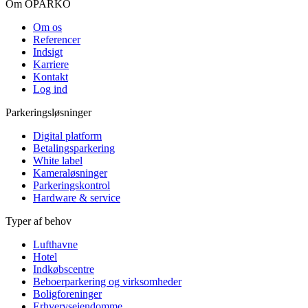
Om OPARKO
Om os
Referencer
Indsigt
Karriere
Kontakt
Log ind
Parkeringsløsninger
Digital platform
Betalingsparkering
White label
Kameraløsninger
Parkeringskontrol
Hardware & service
Typer af behov
Lufthavne
Hotel
Indkøbscentre
Beboerparkering og virksomheder
Boligforeninger
Erhvervsejendomme