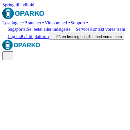
Spring til indhold
Løsninger
Brancher
Virksomhed
Support
Sagsportal
Se, betal eller indsigelse
Service
Kontakt vores team
Log ind
Gå til platform
Få en løsning i dag
Tal med vores team
Søg
Lokation