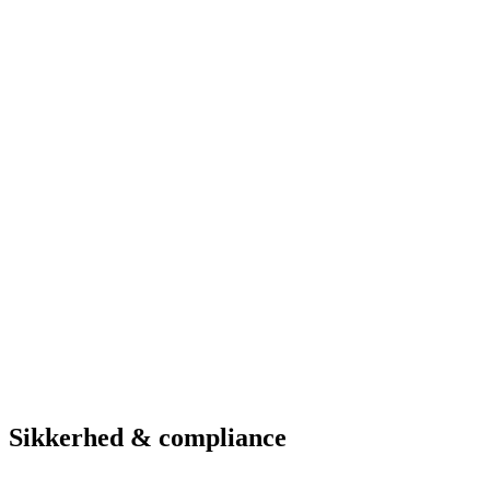
Løsninger i brug
Vagt-app
ANPR-kameraer
Web-administration
Betalingsparkering
Hardware & service
Se parkeringsmuligheder
Hotel
Hotel Marselis
Aarhus
Løsninger i brug
Vagt-app
ANPR-kameraer
Web-administration
Betalingsparkering
Se parkeringsmuligheder
Sikkerhed & compliance