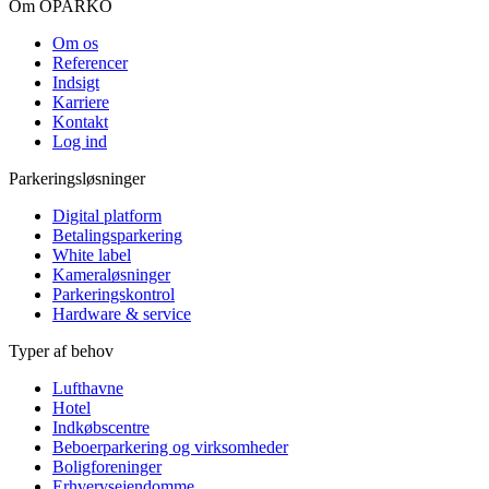
Om OPARKO
Om os
Referencer
Indsigt
Karriere
Kontakt
Log ind
Parkeringsløsninger
Digital platform
Betalingsparkering
White label
Kameraløsninger
Parkeringskontrol
Hardware & service
Typer af behov
Lufthavne
Hotel
Indkøbscentre
Beboerparkering og virksomheder
Boligforeninger
Erhvervsejendomme