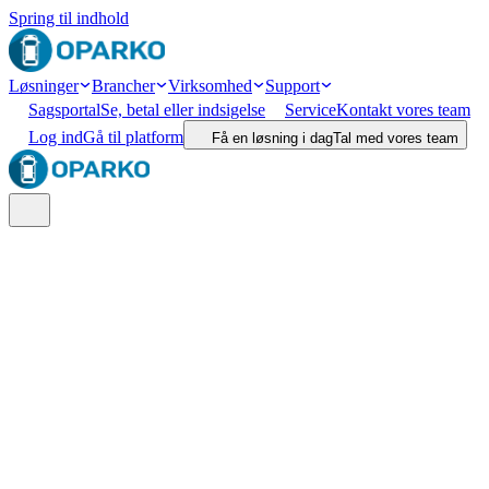
Spring til indhold
Løsninger
Brancher
Virksomhed
Support
Sagsportal
Se, betal eller indsigelse
Service
Kontakt vores team
Log ind
Gå til platform
Få en løsning i dag
Tal med vores team
Søg
Lokation