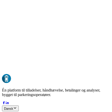
GDPR-kompatibel
Compliant by design
EU-hosting
Al data opbevares i EU
ISO 27001
Sikkerhed i enterprise-klasse
24/7 oppetid
Overvåget døgnet rundt
DK-37127485
Dansk virksomhed siden 2015
Én platform til tilladelser, håndhævelse, betalinger og analyser,
bygget til parkeringsoperatører.
Dansk