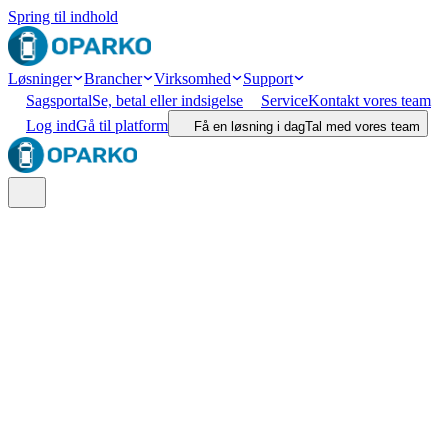
Spring til indhold
Løsninger
Brancher
Virksomhed
Support
Sagsportal
Se, betal eller indsigelse
Service
Kontakt vores team
Log ind
Gå til platform
Få en løsning i dag
Tal med vores team
Søg
Lokation