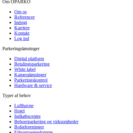
Om OPARKO
Om os
Referencer
Indsigt
Karriere
Kontakt
Log ind
Parkeringsløsninger
Digital platform
Betalingsparkering
White label
Kameraløsninger
Parkeringskontrol
Hardware & service
Typer af behov
Lufthavne
Hotel
Indkøbscentre
Beboerparkering og virksomheder
Boligforeninger
Erhvervsejendomme