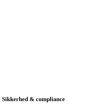
Løsninger i brug
Vagt-app
ANPR-kameraer
Web-administration
Betalingsparkering
Hardware & service
Se parkeringsmuligheder
Hotel
Hotel Marselis
Aarhus
Løsninger i brug
Vagt-app
ANPR-kameraer
Web-administration
Betalingsparkering
Se parkeringsmuligheder
Sikkerhed & compliance