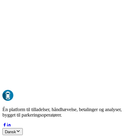
GDPR-kompatibel
Compliant by design
EU-hosting
Al data opbevares i EU
ISO 27001
Sikkerhed i enterprise-klasse
24/7 oppetid
Overvåget døgnet rundt
DK-37127485
Dansk virksomhed siden 2015
Én platform til tilladelser, håndhævelse, betalinger og analyser,
bygget til parkeringsoperatører.
Dansk