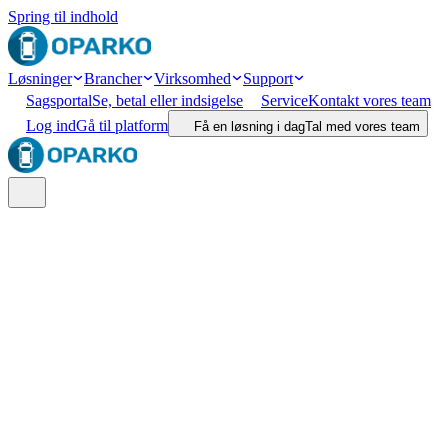
Spring til indhold
Løsninger
Brancher
Virksomhed
Support
Sagsportal
Se, betal eller indsigelse
Service
Kontakt vores team
Log ind
Gå til platform
Få en løsning i dag
Tal med vores team
Søg
Lokation