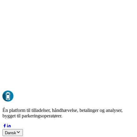
GDPR-kompatibel
Compliant by design
EU-hosting
Al data opbevares i EU
ISO 27001
Sikkerhed i enterprise-klasse
24/7 oppetid
Overvåget døgnet rundt
DK-37127485
Dansk virksomhed siden 2015
Én platform til tilladelser, håndhævelse, betalinger og analyser,
bygget til parkeringsoperatører.
Dansk