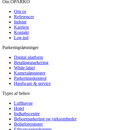
Om OPARKO
Om os
Referencer
Indsigt
Karriere
Kontakt
Log ind
Parkeringsløsninger
Digital platform
Betalingsparkering
White label
Kameraløsninger
Parkeringskontrol
Hardware & service
Typer af behov
Lufthavne
Hotel
Indkøbscentre
Beboerparkering og virksomheder
Boligforeninger
Erhvervsejendomme