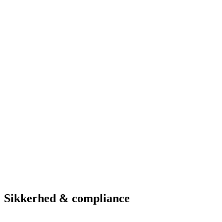
Løsninger i brug
Vagt-app
ANPR-kameraer
Web-administration
Betalingsparkering
Hardware & service
Se parkeringsmuligheder
Hotel
Hotel Marselis
Aarhus
Løsninger i brug
Vagt-app
ANPR-kameraer
Web-administration
Betalingsparkering
Se parkeringsmuligheder
Sikkerhed & compliance