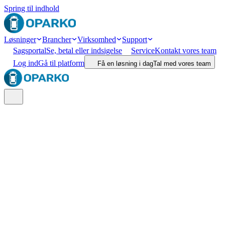
Spring til indhold
Løsninger
Brancher
Virksomhed
Support
Sagsportal
Se, betal eller indsigelse
Service
Kontakt vores team
Log ind
Gå til platform
Få en løsning i dag
Tal med vores team
Søg
Lokation