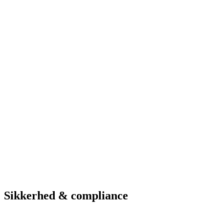
Løsninger i brug
Vagt-app
ANPR-kameraer
Web-administration
Betalingsparkering
Hardware & service
Se parkeringsmuligheder
Hotel
Hotel Marselis
Aarhus
Løsninger i brug
Vagt-app
ANPR-kameraer
Web-administration
Betalingsparkering
Se parkeringsmuligheder
Sikkerhed & compliance