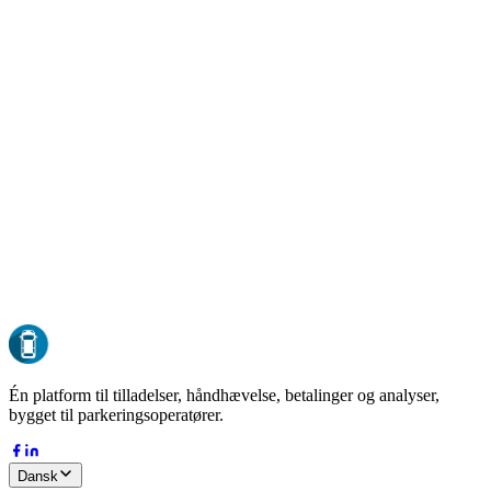
GDPR-kompatibel
Compliant by design
EU-hosting
Al data opbevares i EU
ISO 27001
Sikkerhed i enterprise-klasse
24/7 oppetid
Overvåget døgnet rundt
DK-37127485
Dansk virksomhed siden 2015
Én platform til tilladelser, håndhævelse, betalinger og analyser,
bygget til parkeringsoperatører.
Dansk