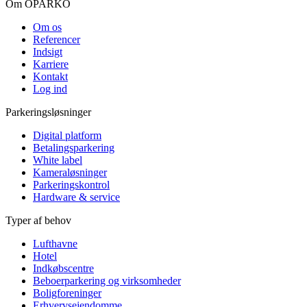
Om OPARKO
Om os
Referencer
Indsigt
Karriere
Kontakt
Log ind
Parkeringsløsninger
Digital platform
Betalingsparkering
White label
Kameraløsninger
Parkeringskontrol
Hardware & service
Typer af behov
Lufthavne
Hotel
Indkøbscentre
Beboerparkering og virksomheder
Boligforeninger
Erhvervsejendomme